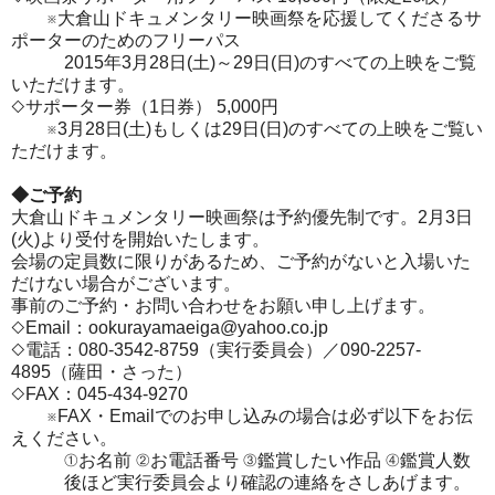
※大倉山ドキュメンタリー映画祭を応援してくださるサ
ポーターのためのフリーパス
2015年3月28日(土)～29日(日)のすべての上映をご覧
いただけます。
◇サポーター券（1日券） 5,000円
※3月28日(土)もしくは29日(日)のすべての上映をご覧い
ただけます。
◆ご予約
大倉山ドキュメンタリー映画祭は予約優先制です。2月3日
(火)より受付を開始いたします。
会場の定員数に限りがあるため、ご予約がないと入場いた
だけない場合がございます。
事前のご予約・お問い合わせをお願い申し上げます。
◇Email：ookurayamaeiga@yahoo.co.jp
◇電話：080-3542-8759（実行委員会）／090-2257-
4895（薩田・さった）
◇FAX：045-434-9270
※FAX・Emailでのお申し込みの場合は必ず以下をお伝
えください。
①お名前 ②お電話番号 ③鑑賞したい作品 ④鑑賞人数
後ほど実行委員会より確認の連絡をさしあげます。