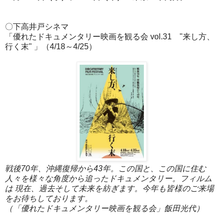
〇下高井戸シネマ
「優れたドキュメンタリー映画を観る会 vol.31 "来し方、
行く末" 」（4/18～4/25）
戦後70年、沖縄復帰から43年。この国と、
この国に住む
人々を様々な角度から追ったドキュメンタリー。
フィルム
は 現在、過去そして未来を紡ぎます。
今年も皆様のご来場
をお待ちしております。
（「優れたドキュメンタリー映画を観る会」飯田光代）