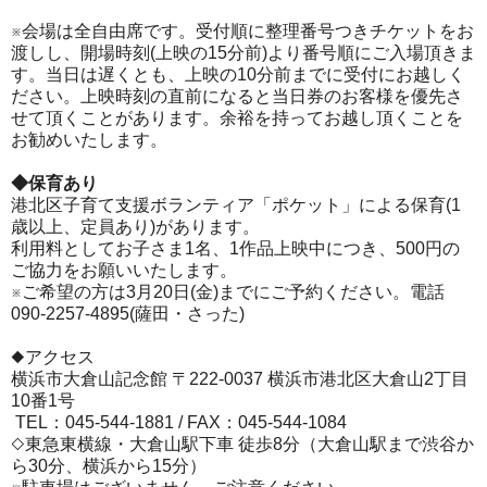
※会場は全自由席です。受付順に整理番号つきチケットをお
渡しし、開場時刻(上映の15分前)より番号順にご入場頂きま
す。当日は遅くとも、上映の10分前までに受付にお越しく
ださい。上映時刻の直前になると当日券のお客様を優先さ
せて頂くことがあります。余裕を持ってお越し頂くことを
お勧めいたします。
◆保育あり
港北区子育て支援ボランティア「ポケット」による保育(1
歳以上、定員あり)があります。
利用料としてお子さま1名、1作品上映中につき、500円の
ご協力をお願いいたします。
※ご希望の方は3月20日(金)までにご予約ください。電話
090-2257-4895(薩田・さった)
◆アクセス
横浜市大倉山記念館 〒222-0037 横浜市港北区大倉山2丁目
10番1号
TEL：045-544-1881 / FAX：045-544-1084
◇東急東横線・大倉山駅下車 徒歩8分（大倉山駅まで渋谷か
ら30分、横浜から15分）