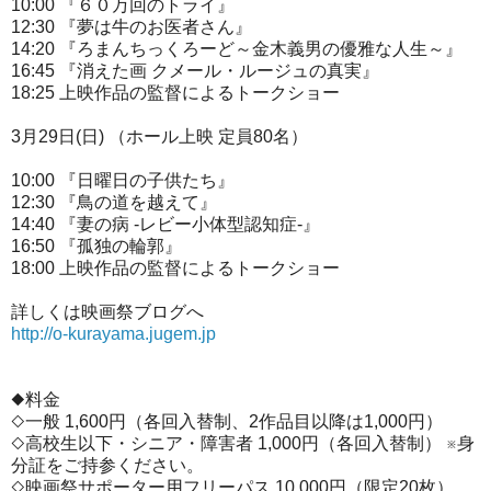
10:00 『６０万回のトライ』
12:30 『夢は牛のお医者さん』
14:20 『ろまんちっくろーど～金木義男の優雅な人生～』
16:45 『消えた画 クメール・ルージュの真実』
18:25 上映作品の監督によるトークショー
3月29日(日) （ホール上映 定員80名）
10:00 『日曜日の子供たち』
12:30 『鳥の道を越えて』
14:40 『妻の病 -レビー小体型認知症-』
16:50 『孤独の輪郭』
18:00 上映作品の監督によるトークショー
詳しくは映画祭ブログへ
http://o-kurayama.jugem.jp
◆料金
◇一般 1,600円（各回入替制、2作品目以降は1,000円）
◇高校生以下・シニア・障害者 1,000円（各回入替制） ※身
分証をご持参ください。
◇映画祭サポーター用フリーパス 10,000円（限定20枚）