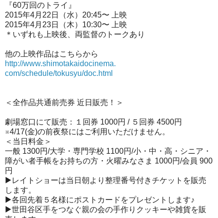
『60万回のトライ』
2015年4月22日（水）20:45〜 上映
2015年4月23日（木）10:30〜 上映
＊いずれも上映後、両監督のトークあり
他の上映作品はこちらから
http://www.shimotakaidocinema.
com/schedule/tokusyu/doc.html
＜全作品共通前売券 近日販売！＞
劇場窓口にて販売：１回券 1000円 / ５回券 4500円
※4/17(金)の前夜祭にはご利用いただけません。
＜当日料金＞
一般 1300円/大学・専門学校 1100円/小・中・高・シニア・
障がい者手帳をお持ちの方・
火曜みなさま 1000円/会員 900
円
▶レイトショーは当日朝より整理番号付きチケットを販売
します。
▶各回先着５名様にポストカードをプレゼントします♪
▶
世田谷区手をつなぐ親の会の手作りクッキーや雑貨を販