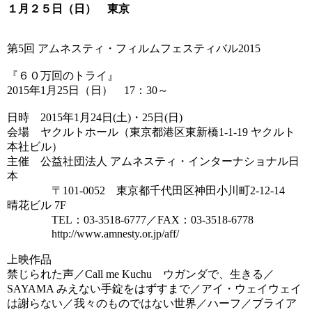
１月２５日（日） 東京
第5回 アムネスティ・フィルムフェスティバル2015
『６０万回のトライ』
2015年1月25日（日） 17：30～
日時 2015年1月24日(土)・25日(日)
会場 ヤクルトホール（東京都港区東新橋1-1-19 ヤクルト
本社ビル）
主催 公益社団法人 アムネスティ・インターナショナル日
本
〒101-0052 東京都千代田区神田小川町2-12-14
晴花ビル 7F
TEL：03-3518-6777／FAX：03-3518-6778
http://www.amnesty.or.jp/aff/
上映作品
禁じられた声／Call me Kuchu ウガンダで、生きる／
SAYAMA みえない手錠をはずすまで／アイ・ウェイウェイ
は謝らない／我々のものではない世界／ハーフ／ブライア