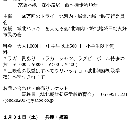
京阪本線 森小路駅 西へ徒歩約10分
主催 「60万回のトライ」北河内・城北地域上映実行委員
会
後援 城北ハッキョを支える会/ 北河内・城北地域日朝友好
市民の会
料金 大人1.000円 中学生以上500円 小学生以下無
料
＊ラガー割あり！（ラガーシャツ、ラグビーボール持参の
方 ￥1000→￥800 ￥500→￥400）
＊上映会の収益はすべてウリハッキョ（城北朝鮮初級学
校）へ寄付されます
お問い合わせ・前売りチケット
事務局（城北朝鮮初級学校教育会） 06-6951-3221
/ johoku2007@yahoo.co.jp
１月３１日（土） 兵庫・姫路