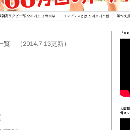
阪朝高ラグビー部 오사카조고 럭비부
コマプレスとは 꼬마프레스란
製作支援
『６０
 （2014.7.13更新）
大阪朝
督メッ
)
)