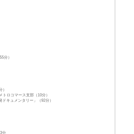
55分）
分）
トロコマース支部（10分）
発ドキュメンタリー」（
92分）
3分