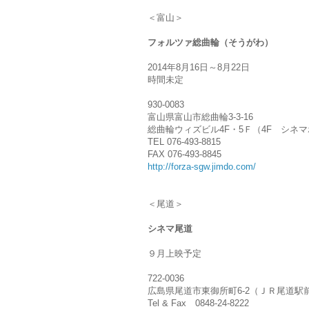
＜富山＞
フォルツァ総曲輪（そうがわ）
2014年8月16日～8月22日
時間未定
930-0083
富山県富山市総曲輪3-3-16
総曲輪ウィズビル4F・5Ｆ（4F シネ
TEL 076-493-8815
FAX 076-493-8845
http://forza-sgw.jimdo.com/
＜尾道＞
シネマ尾道
９月上映予定
722-0036
広島県尾道市東御所町6-2（ＪＲ尾道駅
Tel & Fax 0848-24-8222