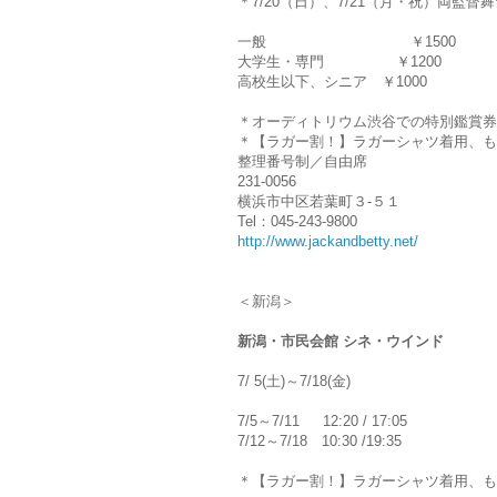
＊7/20（日）、7/21（月・祝）両監督
一般 ￥1500
大学生・専門 ￥1200
高校生以下、シニア ￥1000
＊
オーディトリウム渋谷での特別鑑賞券
＊【ラガー割！】ラガーシャツ着用、
も
整理番号制／自由席
231-0056
横浜市中区若葉町３-５１
Tel：045-243-9800
http://www.jackandbetty.net/
＜新潟＞
新潟・市民会館 シネ・ウインド
7/ 5(土)～7/18(金)
7/5～7/11 12:20 / 17:05
7/12～7/18 10:30 /19:35
＊【ラガー割！】ラガーシャツ着用、
も