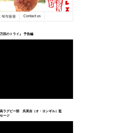
Contact us
 제작응원
万回のトライ』 予告編
高ラグビー部 呉英吉（オ・ヨンギル）監
セージ