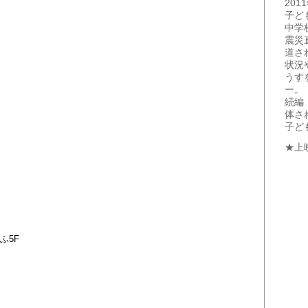
20
子ど
中学
震災
道さ
状況
うす
ー。
続編
体さ
子ど
★上
ふ5F