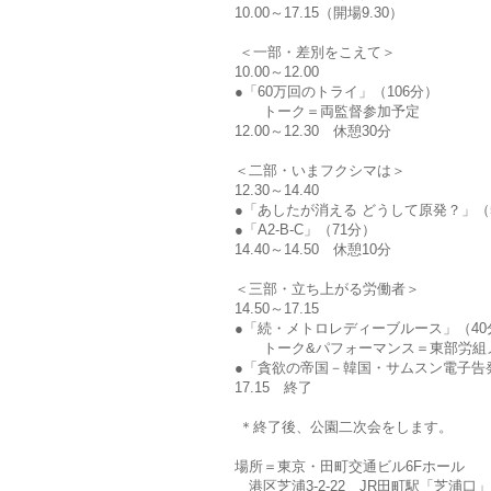
10.00～17.15（開場9.30）
＜一部・差別をこえて＞
10.00～12.00
●「60万回のトライ」（106分）
トーク＝両監督参加予定
12.00～12.30 休憩30分
＜二部・いまフクシマは＞
12.30～14.40
●「あしたが消える どうして原発？」（
●「A2-B-C」（71分）
14.40～14.50 休憩10分
＜三部・立ち上がる労働者＞
14.50～17.15
●「続・メトロレディーブルース」（40
トーク&パフォーマンス＝東部労組メ
●「貪欲の帝国－韓国・サムスン電子告
17.15 終了
＊終了後、公園二次会をします。
場所＝東京・田町交通ビル6Fホール
港区芝浦3-2-22 JR田町駅「芝浦口」