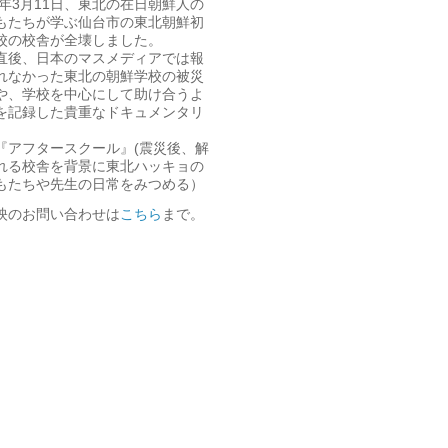
11年3月11日、東北の在日朝鮮人の
もたちが学ぶ仙台市の東北朝鮮初
校の校舎が全壊しました。
直後、日本のマスメディアでは報
れなかった東北の朝鮮学校の被災
や、学校を中心にして助け合うよ
を記録した貴重なドキュメンタリ
『アフタースクール』(震災後、解
れる校舎を背景に東北ハッキョの
もたちや先生の日常をみつめる）
映のお問い合わせは
こちら
まで。