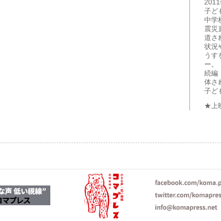
20
子ど
中学
震災
道さ
状況
うす
ー。
続編
体さ
子ど
★上