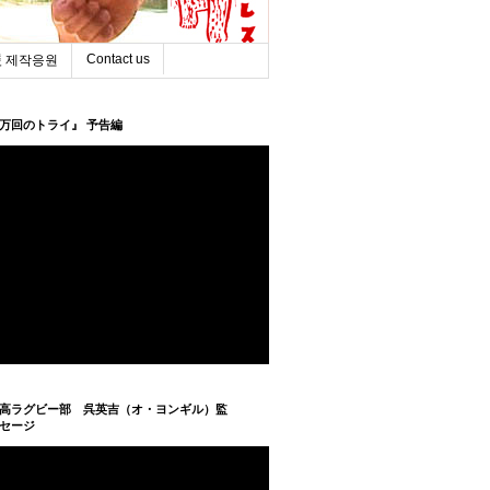
Contact us
 제작응원
万回のトライ』 予告編
高ラグビー部 呉英吉（オ・ヨンギル）監
セージ