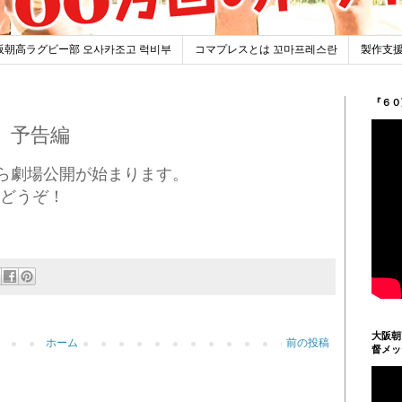
阪朝高ラグビー部 오사카조고 럭비부
コマプレスとは 꼬마프레스란
製作支援
『６０
 予告編
から劇場公開が始まります。
どうぞ！
大阪朝
ホーム
前の投稿
督メッ