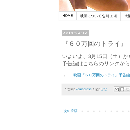
HOME
映画について 영화 소개
大
2014/03/12
『６０万回のトライ』
いよいよ、3月15日（土）
予告編はこちらのリンクから
→
映画『６０万回のトライ』予告編
작성자:
komapress
시간:
0:27
次の投稿