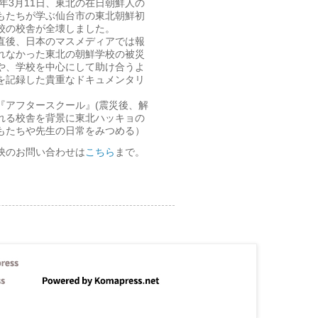
11年3月11日、東北の在日朝鮮人の
もたちが学ぶ仙台市の東北朝鮮初
校の校舎が全壊しました。
直後、日本のマスメディアでは報
れなかった東北の朝鮮学校の被災
や、学校を中心にして助け合うよ
を記録した貴重なドキュメンタリ
『アフタースクール』(震災後、解
れる校舎を背景に東北ハッキョの
もたちや先生の日常をみつめる）
映のお問い合わせは
こちら
まで。