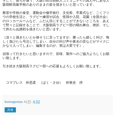
そして、
彼らが通う、大阪の在日朝鮮人コミュニテイの真ん中にある大
阪朝鮮高級学
校のありのままの姿を描きたいと思っています。
教室や学校の食堂、運動会や修学旅行、文化祭、卒業式など、
ごくフツ
ウの学校生活と、ラグビー練習や試合、怪我や入院、
花園（全国大会）
のロッカールームなど、
ふだん目にすることができないところを、
あえ
て黙々と記録することで、大阪朝高ラグビー部の晴れ舞台、
挫折、そし
て終わらぬ挑戦を描きたいと思います。
（淡々と描きたいとか偉そうに言ってますが、
勝ったら嬉しく叫び、悔
しく負けたら号泣してしまい、
自分の叫び声や鼻水の音などがマイクに
かなり入ってしまい、
編集するのが、実は大変です）。
頑張って行きたいと思いますので、皆様、製作への
ご協力よろしくお願
い致します。
引き続き大阪朝高ラグビー部への応援もよろしくお願い致します。
コマプレス 朴思柔 （ぱく・さゆ） 朴敦史 拝
komapress
시간:
4:02
共有