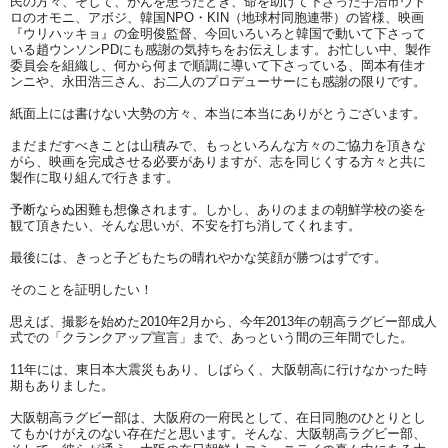
民の方々、そして、がんを患ったとき、
命を助けて下さった宇治市ウト
ロのオモニ、アボジ、韓国NPO・
KIN（地球村同胞連帯）の皆様、映画
『ウリハッキョ』
の金明俊監督、
今回いろいろと韓国で動いて下さって
いる趙ウンソンPDにも感謝
の気持ちをお伝えします。お忙しい中、製作
委員会を組織し、何から何まで順調に導いて下さっている、岡本有佳オ
ンニや、永田浩三さん、お二人のプロデューサーにも感謝の限りです。
紙面上には書けない大勢の方々、本当に本当にありがとうございます。
まだまだすべきことは山積みで、
もっといろんな方々のご協力を頂きな
がら、映画を
完成させる必要がありますが、志を同じくする方々と共に
製作に取り組んで行きます。
予断ならぬ困難も想像されます。しかし、ありのままの朝鮮学校の姿を
観て頂きたい、そんな思いが、
不安を打ち消してくれます。
最後には、きっと子どもたちの晴れやかな笑顔が勝つはずです。
そのことを証明したい！
思えば、撮影を始めた2010年2月から、
今年2013年の朝高ラグビー部成人
式での「
クランクアップ宣言」まで、あっという間の三年間でした。
11年には、東日本大震災もあり、しばらく、
大阪朝高に行けなかった時
期もありました。
大阪朝高ラグビー部は、大阪府の一府民として、
在日同胞のひとりとし
てもかけがえのない存在だと思います。
そんな、大阪朝高ラグビー部、