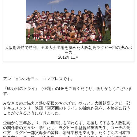
大阪府決勝で勝利、全国大会出場を決めた大阪朝高ラグビー部の決めポ
ーズ
2012年11月
アンニョンハセヨ～ コマプレスです。
『60万回のトライ』（仮題）のHPをご覧くださり、
ありがとうございま
す。
みなさまのご協力と熱い応援のおかげで、やっと、
大阪朝高ラグビー部
ドキュメンタリー映画『
60万回のトライ』の編集作業を、
本格的に行う
ことができるようになりました。
企画から三年あまり、長い期間にも関わらず、
応援して下さる大阪朝高
の関係者の方々や、学生たち、
ラグビー部監督呉英吉先生、コーチの先
生方、
ラグビー部父母会の皆様、朝鮮学校を支える、
たくさんの日本市